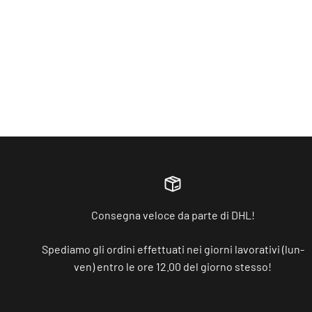
Audi Charging 5x schede RFID per la ricarica pubblica
(MSP) e Elli Charging Site Management (CSM)
Prezzo scontato
€15,00
Consegna veloce da parte di DHL!
Spediamo gli ordini effettuati nei giorni lavorativi (lun-
ven) entro le ore 12.00 del giorno stesso!