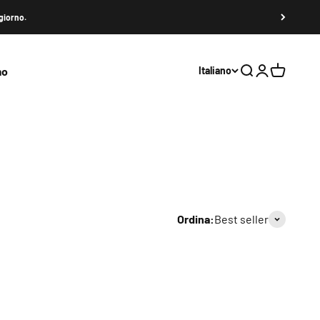
 giorno.
mo
Italiano
Cerca
Accedi
Carrello
aricabatterie Seat, Caricabatterie Skoda
er, Seat Charger e Skoda Charger. Le schede supportano la
o.
Esempio:
l'app Elli funziona solo con le carte Elli e non
Ordina:
Best seller