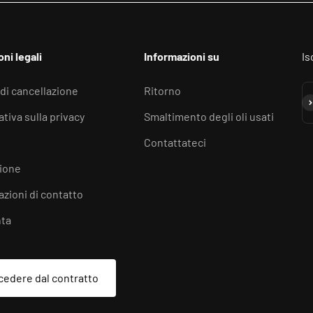
ni legali
Informazioni su
Is
 di cancellazione
Ritorno
Is
tiva sulla privacy
Smaltimento degli oli usati
Contattateci
ione
azioni di contatto
ta
edere dal contratto