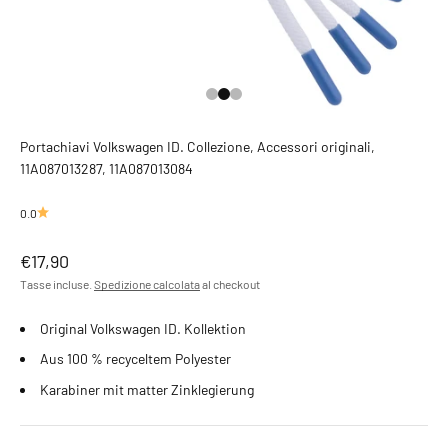
Vai all'articolo 1
Vai all'articolo 2
Vai all'articolo 3
Portachiavi Volkswagen ID. Collezione, Accessori originali,
11A087013287, 11A087013084
0.0
Prezzo scontato
€17,90
Tasse incluse.
Spedizione calcolata
al checkout
Original Volkswagen ID. Kollektion
Aus 100 % recyceltem Polyester
Karabiner mit matter Zinklegierung