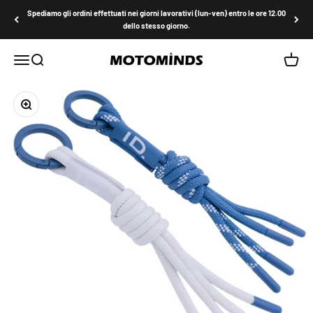
Vai al contenuto
Spediamo gli ordini effettuati nei giorni lavorativi (lun-ven) entro le ore 12.00
dello stesso giorno.
MOTOMINDS
Menù
Cerca
Carrell
Ingrandisci immagine