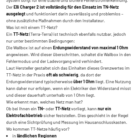
System sorgt für eine stabile und sichere Fehlerstromerkennung.
Der
Elli Charger 2 ist vollständig für den Einsatz im TN-Netz
ausgelegt
und funktioniert darin zuverlässig und problemlos –
ohne zusätzliche Maßnahmen durch den Installateur.
Was ist mit einem TT-Netz?
Ein
TT-Netz
(Terra-Terra) ist technisch ebenfalls nutzbar, jedoch
nur unter bestimmten Bedingungen:
Die Wallbox ist auf einen
Erdungswiderstand von maximal 1 Ohm
angewiesen. Wird dieser überschritten, schaltet die Wallbox in den
Fehlermodus und der Ladevorgang wird verhindert.
Laut Hersteller gestaltet sich das Einhalten dieses Grenzwertes im
TT-Netz in der Praxis
oft als schwierig
, da dort der
Erdungswiderstand typischerweise
über 1 Ohm
liegt. Eine Nutzung
kann daher nur erfolgen, wenn ein Elektriker den Widerstand misst
und dieser dauerhaft unterhalb von 1 Ohm liegt.
Wie erkennt man, welches Netz man hat?
Ob bei Ihnen ein
TN-
oder
TT-Netz
vorliegt, kann
nur ein
Elektrofachbetrieb
sicher feststellen. Dies geschieht in der Regel
durch eine Sichtprüfung und Messung im Hausanschlusskasten.
Wo kommen TT-Netze häufig vor?
in
ländlichen Regionen