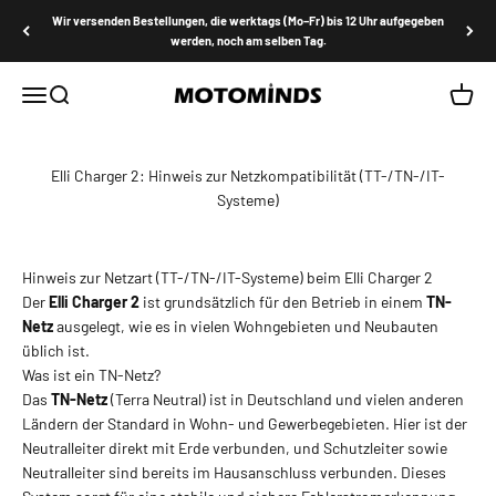
Zum Inhalt springen
Wir versenden Bestellungen, die werktags (Mo–Fr) bis 12 Uhr aufgegeben
werden, noch am selben Tag.
MOTOMINDS
Menü
Suche
Waren
Elli Charger 2: Hinweis zur Netzkompatibilität (TT-/TN-/IT-
Systeme)
Hinweis zur Netzart (TT-/TN-/IT-Systeme) beim Elli Charger 2
Der
Elli Charger 2
ist grundsätzlich für den Betrieb in einem
TN-
Netz
ausgelegt, wie es in vielen Wohngebieten und Neubauten
üblich ist.
Was ist ein TN-Netz?
Das
TN-Netz
(Terra Neutral) ist in Deutschland und vielen anderen
Ländern der Standard in Wohn- und Gewerbegebieten. Hier ist der
Neutralleiter direkt mit Erde verbunden, und Schutzleiter sowie
Neutralleiter sind bereits im Hausanschluss verbunden. Dieses