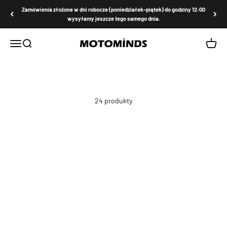
Przejdź do treści
Zamówienia złożone w dni robocze (poniedziałek–piątek) do godziny 12:00
wysyłamy jeszcze tego samego dnia.
MOTOMINDS
Menu
Szukaj
Koszyk
24 produkty