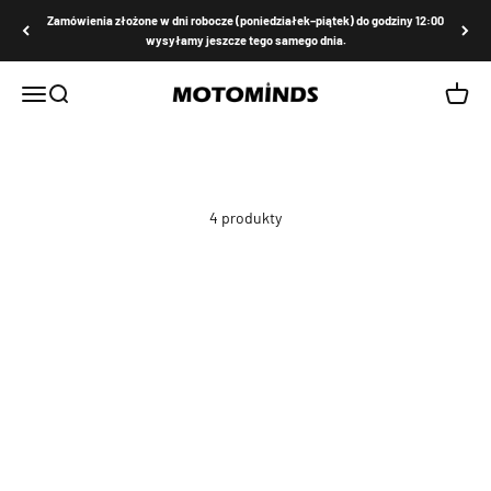
Przejdź do treści
Zamówienia złożone w dni robocze (poniedziałek–piątek) do godziny 12:00
wysyłamy jeszcze tego samego dnia.
MOTOMINDS
Menu
Szukaj
Koszyk
4 produkty