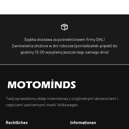
Cena promocyjna
Cena promocyjna
€27,90
€31,90
Szybka dostawa za pośrednictwem firmy DHL!
Zamówienia złożone w dni robocze (poniedziałek–piątek) do
godziny 12:00 wysyłamy jeszcze tego samego dnia!
Twój sprawdzony sklep internetowy z oryginalnymi akcesoriami i
częściami zamiennymi marki Volkswagen.
Rechtliches
Informationen