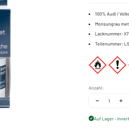
100% Audi / Volk
Monsungrau meta
Lacknummer: X
Teilenummer: L
Anzahl:
Auf Lager - inner