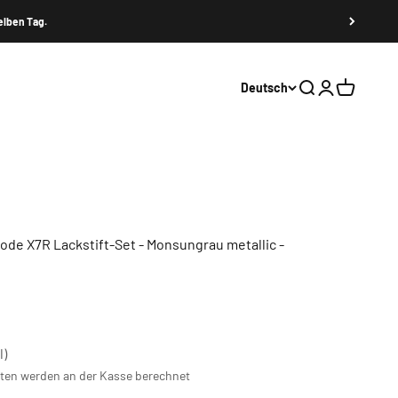
elben Tag.
Deutsch
Suche
Anmelden
Warenkor
code X7R Lackstift-Set - Monsungrau metallic -
l)
ten
werden an der Kasse berechnet