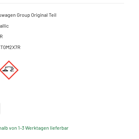
swagen Group Original Teil
llic
7R
ST0M2X7R
halb von 1-3 Werktagen lieferbar