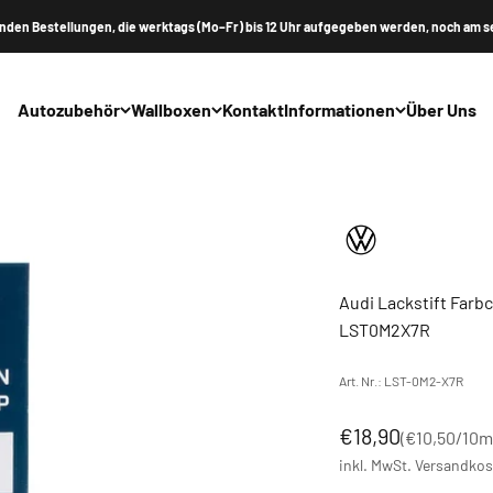
nden Bestellungen, die werktags (Mo–Fr) bis 12 Uhr aufgegeben werden, noch am s
Autozubehör
Wallboxen
Kontakt
Informationen
Über Uns
Audi Lackstift Farb
LST0M2X7R
Art. Nr.: LST-0M2-X7R
Angebot
€18,90
(
€10,50
/10m
inkl. MwSt.
Versandkos