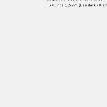
X7R Inhalt: 2×9 ml (Basislack + K