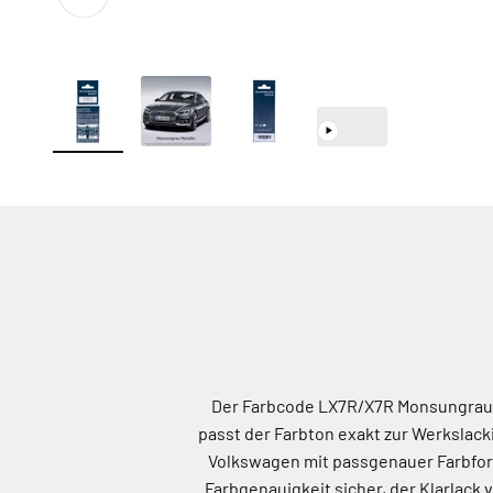
Der Farbcode LX7R/X7R Monsungrau Me
passt der Farbton exakt zur Werkslacki
Volkswagen mit passgenauer Farbform
Farbgenauigkeit sicher, der Klarlack