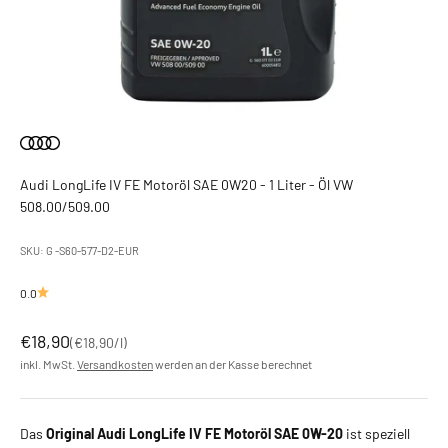
Audi LongLife IV FE Motoröl SAE 0W20 - 1 Liter - Öl VW
508.00/509.00
SKU: G -S60-577-D2-EUR
0.0
Angebot
€18,90
(
€18,90
/l)
inkl. MwSt.
Versandkosten
werden an der Kasse berechnet
Das
Original Audi LongLife IV FE Motoröl SAE 0W-20
ist speziell