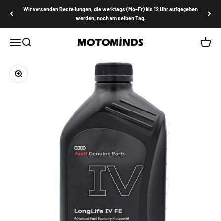
Zum Inhalt springen
Wir versenden Bestellungen, die werktags (Mo–Fr) bis 12 Uhr aufgegeben
werden, noch am selben Tag.
MOTOMINDS
Menü
Suche
Waren
Bild vergrößern