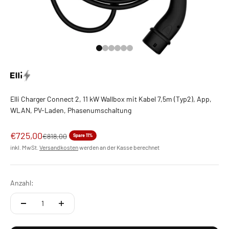
Gehe zu Element 1
Gehe zu Element 2
Gehe zu Element 3
Gehe zu Element 4
Gehe zu Element 5
Gehe zu Element 6
Elli Charger Connect 2, 11 kW Wallbox mit Kabel 7,5m (Typ2), App,
WLAN, PV-Laden, Phasenumschaltung
Angebot
€725,00
Regulärer Preis
€818,00
Spare 11%
inkl. MwSt.
Versandkosten
werden an der Kasse berechnet
Anzahl: