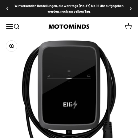
Zum Inhalt springen
Wir versenden Bestellungen, die werktags (Mo–Fr) bis 12 Uhr aufgegeben
werden, noch am selben Tag.
MOTOMINDS
Menü
Suche
Waren
Bild vergrößern