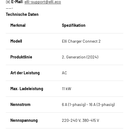
✉️
E-Mail:
elli-support@elli.eco
-----
Technische Daten
Merkmal
Spezifikation
Modell
Elli Charger Connect 2
Produktlinie
2. Generation (2024)
Art der Leistung
AC
Max. Ladeleistung
11 kW
Nennstrom
6 A (1-phasig) - 16 A (3-phasig)
Nennspannung
220-240 V, 380-415 V