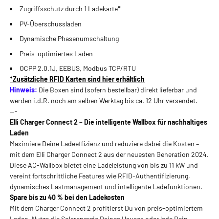
Zugriffsschutz durch 1 Ladekarte
*
PV-Überschussladen
Dynamische Phasenumschaltung
Preis-optimiertes Laden
OCPP 2.0.1J, EEBUS, Modbus TCP/RTU
*Zusätzliche RFID Karten sind hier erhältlich
Hinweis:
Die Boxen sind (sofern bestellbar) direkt lieferbar und
werden i.d.R. noch am selben Werktag bis ca. 12 Uhr versendet.
---
Elli Charger Connect 2 – Die intelligente Wallbox für nachhaltiges
Laden
Maximiere Deine Ladeeffizienz und reduziere dabei die Kosten –
mit dem Elli Charger Connect 2 aus der neuesten Generation 2024.
Diese AC-Wallbox bietet eine Ladeleistung von bis zu 11 kW und
vereint fortschrittliche Features wie RFID-Authentifizierung,
dynamisches Lastmanagement und intelligente Ladefunktionen.
Spare bis zu 40 % bei den Ladekosten
Mit dem Charger Connect 2 profitierst Du von preis-optimiertem
Laden. Nutze die Solarenergie Deines Hauses oder lade Dein