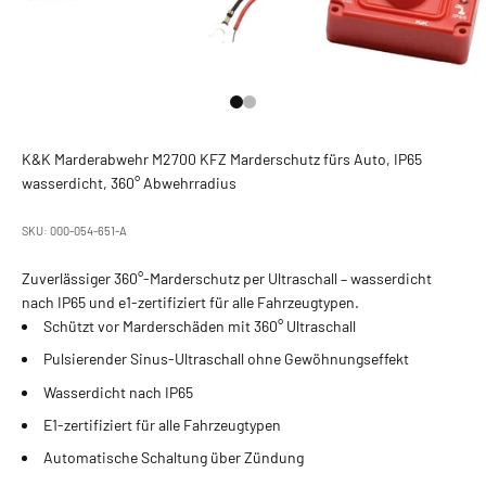
Gehe zu Element 1
Gehe zu Element 2
K&K Marderabwehr M2700 KFZ Marderschutz fürs Auto, IP65
wasserdicht, 360° Abwehrradius
SKU: 000-054-651-A
Zuverlässiger 360°-Marderschutz per Ultraschall – wasserdicht
nach IP65 und e1-zertifiziert für alle Fahrzeugtypen.
Schützt vor Marderschäden mit 360° Ultraschall
Pulsierender Sinus-Ultraschall ohne Gewöhnungseffekt
Wasserdicht nach IP65
E1-zertifiziert für alle Fahrzeugtypen
Automatische Schaltung über Zündung