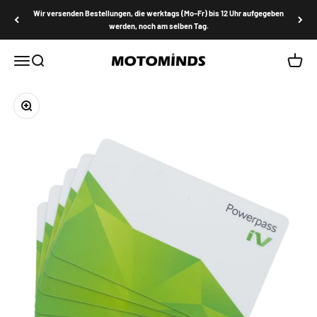
Zum Inhalt springen
Wir versenden Bestellungen, die werktags (Mo–Fr) bis 12 Uhr aufgegeben
werden, noch am selben Tag.
MOTOMINDS
Menü
Suche
Waren
Bild vergrößern