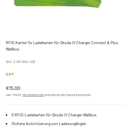
RFID Karten 5x Ladekarten für Skoda iV Charger Connect & Plus
Wallbox
SKU: Z-467-950--028
0.0
Angebot
€15,00
inkl. MwSt.
Versandkosten
werden an der Kasse berechnet
5 RFID-Ladekarten für Skoda iV Charger Wallbox
Sichere Autorisierung von Ladevorgängen