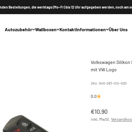
nden Bestellungen, die werktags (Mo–Fr) bis 12 Uhr aufgegeben werden, noch am s
Autozubehör
Wallboxen
Kontakt
Informationen
Über Uns
Volkswagen Silikon 
mit VW Logo
SKU: 5H0-087-012--530
0.0
Angebot
€10,90
inkl. MwSt.
Versandkos