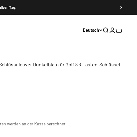
elben Tag.
Deutsch
Suche
Anmelden
Warenkor
Schlüsselcover Dunkelblau für Golf 8 3-Tasten-Schlüssel
ten
werden an der Kasse berechnet