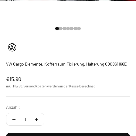
Gehe zu Element 1
Gehe zu Element 2
Gehe zu Element 3
Gehe zu Element 4
Gehe zu Element 5
Gehe zu Element 6
Gehe zu Element 7
VW Cargo Elemente, Kofferraum Fixierung, Halterung 000061166E
Angebot
€15,90
inkl. MwSt.
Versandkosten
werden an der Kasse berechnet
Anzahl: