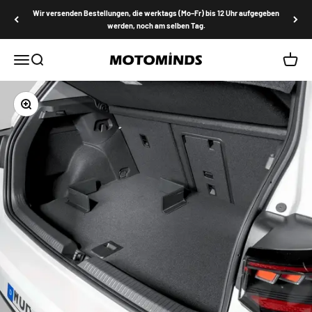
Zum Inhalt springen
Wir versenden Bestellungen, die werktags (Mo–Fr) bis 12 Uhr aufgegeben
werden, noch am selben Tag.
MOTOMINDS
Menü
Suche
Waren
Bild vergrößern