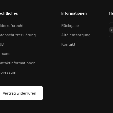
echtliches
Informationen
Me
iderrufsrecht
Rückgabe
Ab
atenschutzerklärung
Altölentsorgung
GB
Kontakt
ersand
ontaktinformationen
mpressum
Vertrag widerrufen