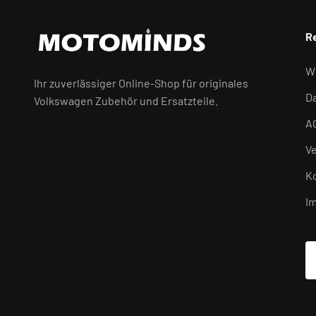
R
W
Ihr zuverlässiger Online-Shop für originales
D
Volkswagen Zubehör und Ersatzteile.
A
V
K
I