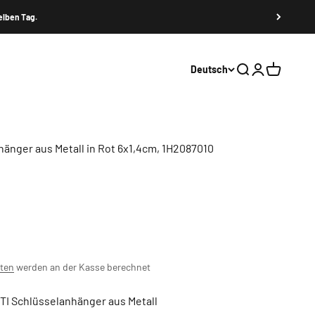
elben Tag.
Deutsch
Suche
Anmelden
Warenkor
änger aus Metall in Rot 6x1,4cm, 1H2087010
ten
werden an der Kasse berechnet
TI Schlüsselanhänger aus Metall