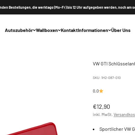
nden Bestellungen, die werktags (Mo–Fr) bis 12 Uhr aufgegeben werden, noch am s
Autozubehör
Wallboxen
Kontakt
Informationen
Über Uns
VW GTI Schlüsselanh
SKU: 1H2-087-010
0.0
Angebot
€12,90
inkl. MwSt.
Versandkos
Sportlicher VW G