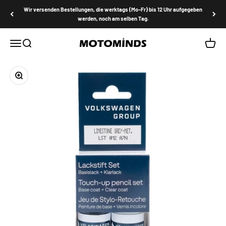
Zum Inhalt springen
Wir versenden Bestellungen, die werktags (Mo–Fr) bis 12 Uhr aufgegeben
werden, noch am selben Tag.
MOTOMINDS
Menü
Suche
Waren
Bild vergrößern