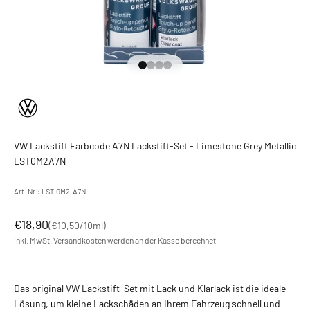
Gehe zu Element 1
Gehe zu Element 2
Gehe zu Element 3
Gehe zu Element 4
VW Lackstift Farbcode A7N Lackstift-Set - Limestone Grey Metallic
LST0M2A7N
Art. Nr.: LST-0M2-A7N
Angebot
€18,90
(
€10,50
/10ml)
inkl. MwSt.
Versandkosten
werden an der Kasse berechnet
Das original VW Lackstift-Set mit Lack und Klarlack ist die ideale
Lösung, um kleine Lackschäden an Ihrem Fahrzeug schnell und