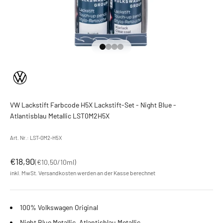
Gehe zu Element 1
Gehe zu Element 2
Gehe zu Element 3
Gehe zu Element 4
VW Lackstift Farbcode H5X Lackstift-Set - Night Blue -
Atlantisblau Metallic LST0M2H5X
Art. Nr.: LST-0M2-H5X
Angebot
€18,90
(
€10,50
/10ml)
inkl. MwSt.
Versandkosten
werden an der Kasse berechnet
100% Volkswagen Original
Night Blue Metallic, Atlantisblau Metallic