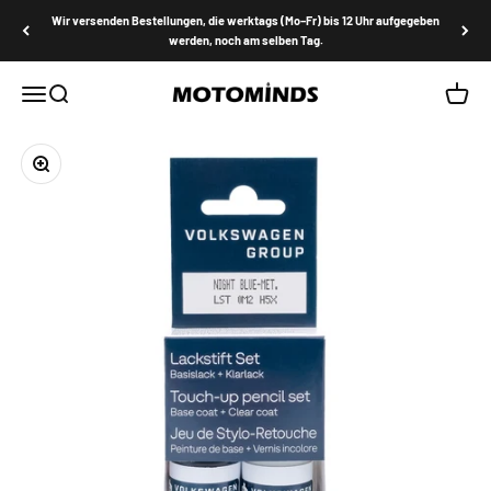
Zum Inhalt springen
Wir versenden Bestellungen, die werktags (Mo–Fr) bis 12 Uhr aufgegeben
werden, noch am selben Tag.
MOTOMINDS
Menü
Suche
Waren
Bild vergrößern