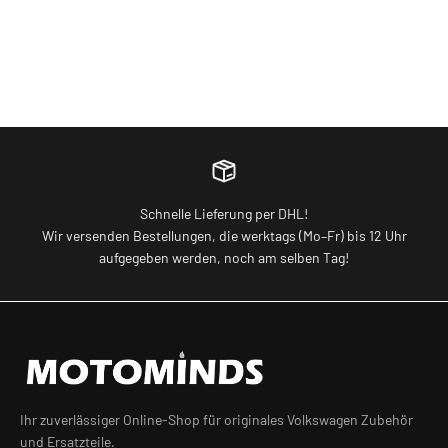
RFID Karten 5x Ladekarten für Elli Wallbox Charger
VW Golf 8 V
Connect & Pro Gen. 1 und 2
vorne & hin
Angebot
Angebot
€15,00
€75,00
Schnelle Lieferung per DHL!
Wir versenden Bestellungen, die werktags (Mo–Fr) bis 12 Uhr
aufgegeben werden, noch am selben Tag!
Ihr zuverlässiger Online-Shop für originales Volkswagen Zubehör
und Ersatzteile.