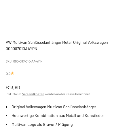
VW Multivan Schlüsselanhänger Metall Original Volkswagen
000087010AAYPN
SKU: 000-087-010-AA-YPN
0.0
Angebot
€13,90
inkl. MwSt.
Versandkosten
werden an der Kasse berechnet
Original Volkswagen Multivan Schlüsselanhänger
Hochwertige Kombination aus Metall und Kunstleder
Multivan Logo als Gravur / Prägung