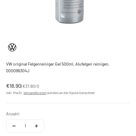
VW original Felgenreiniger Gel 500ml, Alufelgen reinigen,
000096304J
Angebot
€18,90
(
€37,80
/l)
inkl. MwSt.
Versandkosten
werden an der Kasse berechnet
Anzahl: