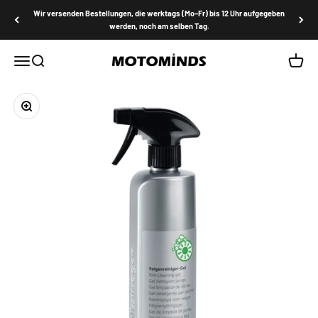
Zum Inhalt springen
Wir versenden Bestellungen, die werktags (Mo–Fr) bis 12 Uhr aufgegeben
werden, noch am selben Tag.
MOTOMINDS
Menü
Suche
Waren
Bild vergrößern