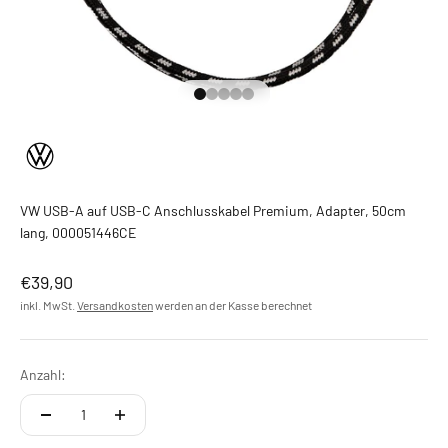
Gehe zu Element 1
Gehe zu Element 2
Gehe zu Element 3
Gehe zu Element 4
Gehe zu Element 5
VW USB-A auf USB-C Anschlusskabel Premium, Adapter, 50cm
lang, 000051446CE
Angebot
€39,90
inkl. MwSt.
Versandkosten
werden an der Kasse berechnet
Anzahl: