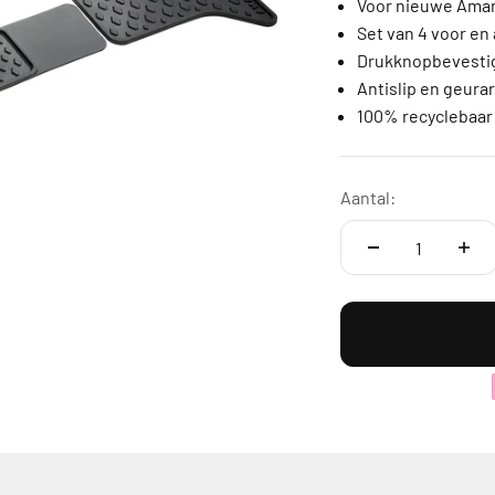
Voor nieuwe Amaro
Set van 4 voor en
Drukknopbevestig
Antislip en geura
100% recyclebaar
Aantal: