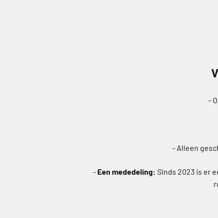
V
- 
- Alleen gesc
-
Een mededeling:
Sinds 2023 is er 
r