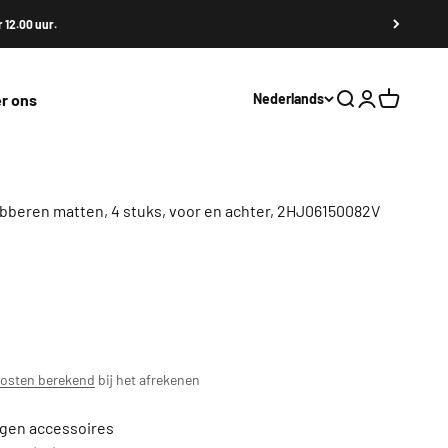
 12.00 uur.
r ons
Nederlands
Zoeken
Inloggen
Winkelwa
ubberen matten, 4 stuks, voor en achter, 2HJ06150082V
s
osten berekend
bij het afrekenen
agen accessoires