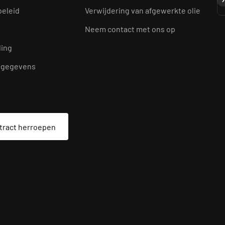
A
beleid
Verwijdering van afgewerkte olie
Neem contact met ons op
ding
tgegevens
tract herroepen