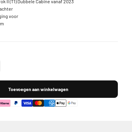
k II (T1) Dubbele Cabine vanaf 2023
 achter
ing voor
rm
Toevoegen aan winkelwagen