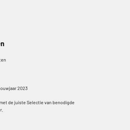
en
ten
ouwjaar 2023
 met de juiste Selectie van benodigde
r.