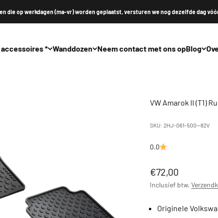
en die op werkdagen (ma-vr) worden geplaatst, versturen we nog dezelfde dag vóór
 accessoires *
Wanddozen
Neem contact met ons op
Blog
Ove
VW Amarok II (T1) R
SKU: 2HJ-061-500--82V
0.0
Aanbiedingsprij
€72,00
Inclusief btw.
Verzendk
Originele Volksw