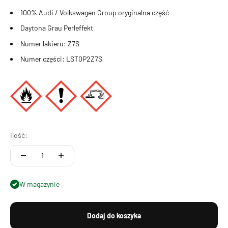
100% Audi / Volkswagen Group oryginalna część
Daytona Grau Perleffekt
Numer lakieru: Z7S
Numer części: LST0P2Z7S
Ilość:
W magazynie
Dodaj do koszyka