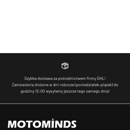
RFID Karten 5x karty ładowania do Elli Wallbox
VW Golf 8 V
Charger Connect & Pro Gen. 1 i 2
przód i tył
Cena promocyjna
Cena promo
€15,00
€75,00
Szybka dostawa za pośrednictwem firmy DHL!
Zamówienia złożone w dni robocze (poniedziałek–piątek) do
godziny 12:00 wysyłamy jeszcze tego samego dnia!