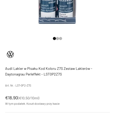
Przejdź do 1
Przejdź do 2
Przejdź do 3
Audi Lakier w Pisaku Kod Koloru Z7S Zestaw Lakierów -
Daytonagrau Perleffekt - LST0P2Z7S
Art. Nr.: LST-0P2-Z7S
Cena promocyjna
€18,90
(
€10,50
/10ml)
W tym podatek.
Koszt dostawy
przy kasie