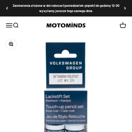
Przejdź do treści
Zamówienia złożone w dni robocze (poniedziałek–piątek) do godziny 12:00
wysyłamy jeszcze tego samego dnia.
MOTOMINDS
Menu
Szukaj
Koszyk
Przybliż