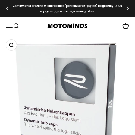
Przejdź do treści
Zamówienia złożone w dni robocze (poniedziałek–piątek) do godziny 12:00
wysyłamy jeszcze tego samego dnia.
MOTOMINDS
Menu
Szukaj
Koszyk
Przybliż