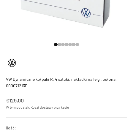
Przejdź do 1
Przejdź do 2
Przejdź do 3
Przejdź do 4
Przejdź do 5
Przejdź do 6
Przejdź do 7
VW Dynamiczne kołpaki R, 4 sztuki, nakładki na felgi, osłona,
000071213F
Cena promocyjna
€129,00
W tym podatek.
Koszt dostawy
przy kasie
Ilość: