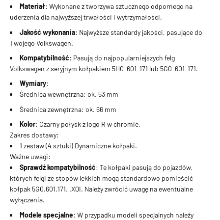
Materiał
: Wykonane z tworzywa sztucznego odpornego na
uderzenia dla najwyższej trwałości i wytrzymałości.
Jakość wykonania
: Najwyższe standardy jakości, pasujące do
Twojego Volkswagen.
Kompatybilność
: Pasują do najpopularniejszych felg
Volkswagen z seryjnym kołpakiem 5H0-601-171 lub 5G0-601-171.
Wymiary
:
Średnica wewnętrzna: ok. 53 mm
Średnica zewnętrzna: ok. 66 mm
Kolor
: Czarny połysk z logo R w chromie.
Zakres dostawy:
1 zestaw (4 sztuki) Dynamiczne kołpaki.
Ważne uwagi:
Sprawdź kompatybilność
: Te kołpaki pasują do pojazdów,
których felgi ze stopów lekkich mogą standardowo pomieścić
kołpak 5G0.601.171. .XQI. Należy zwrócić uwagę na ewentualne
wyłączenia.
Modele specjalne
: W przypadku modeli specjalnych należy